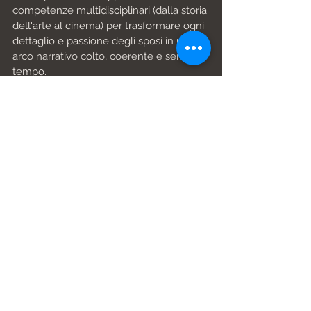
competenze multidisciplinari (dalla storia 
dell'arte al cinema) per trasformare ogni 
dettaglio e passione degli sposi in un 
arco narrativo colto, coerente e senza 
tempo.
Come si costruisce una sequenza 
fotografica senza rubare tempo alla 
giornata?
Attraverso un lavoro di design invisibile 
dietro le quinte. La fotografa progetta 
l'eredità visiva integrandosi 
silenziosamente nei momenti conviviali, 
permettendo agli sposi e agli invitati di 
godersi la festa in totale naturalezza e 
senza lo stress delle pose forzate.
Perché per raccontare matrimoni 
alternativi servono competenze 
multidisciplinari?
Perché saper scattare è solo la base 
tecnica; influenze che spaziano dalla 