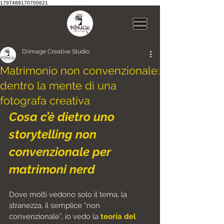
1797489170700621
Drimage Creative Studio
Matrimonio non convenzionale:
dentro la mente di una
fotografa creativa
Cosa c’è dietro uno 
storytelling non 
convenzionale per 
matrimoni nerd
Dove molti vedono solo il tema, la 
stranezza, il semplice “non 
convenzionale”, io vedo la 
teoria del 