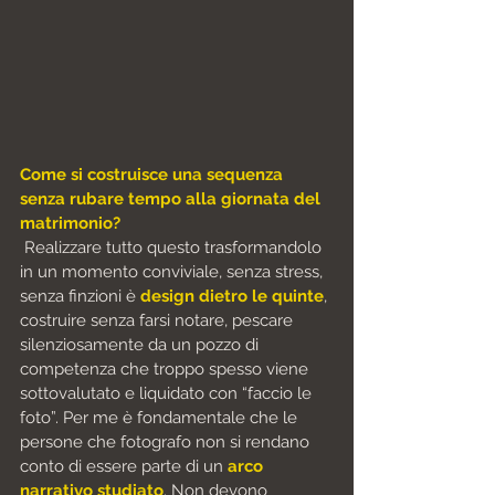
Come si costruisce una sequenza 
senza rubare tempo alla giornata del 
matrimonio?
 Realizzare tutto questo trasformandolo 
in un momento conviviale, senza stress, 
senza finzioni è 
design dietro le quinte
, 
costruire senza farsi notare, pescare 
silenziosamente da un pozzo di 
competenza che troppo spesso viene 
sottovalutato e liquidato con “faccio le 
foto”. Per me è fondamentale che le 
persone che fotografo non si rendano 
conto di essere parte di un 
arco 
narrativo studiato
. Non devono 