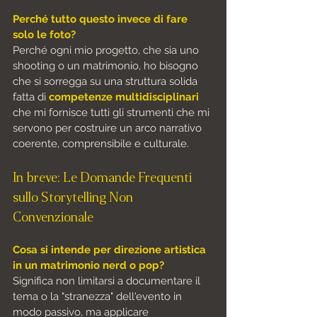
Perché tutto questo invece di fare 
solo le foto?
Perché ogni mio progetto, che sia uno 
shooting o un matrimonio, ho bisogno 
che si sorregga su una struttura solida 
fatta di 
competenze multidisciplinari
che mi fornisce tutti gli strumenti che mi 
servono per costruire un arco narrativo 
coerente, comprensibile e culturale.
In breve: Le Domande Frequenti 
sullo Storytelling Non 
Convenzionale
Cosa si intende per direzione artistica 
in un matrimonio nerd o pop?
Significa non limitarsi a documentare il 
tema o la "stranezza" dell'evento in 
modo passivo, ma applicare 