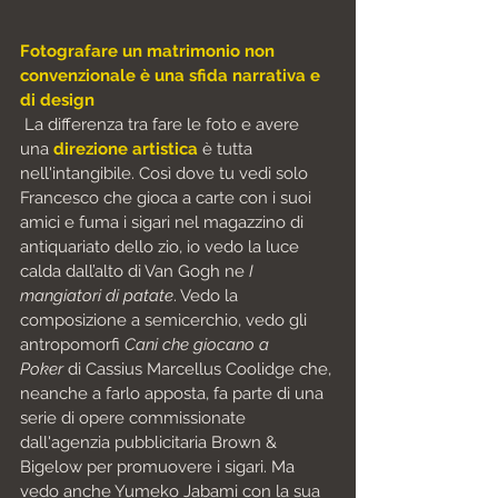
Fotografare un matrimonio non 
convenzionale è una sfida narrativa e 
di design
 La differenza tra fare le foto e avere 
una
direzione artistica
 è tutta 
nell'intangibile. Così dove tu vedi solo 
Francesco che gioca a carte con i suoi 
amici e fuma i sigari nel magazzino di 
antiquariato dello zio, io vedo la luce 
calda dall’alto di Van Gogh ne 
I 
mangiatori di patate
. Vedo la 
composizione a semicerchio, vedo gli 
antropomorfi 
Cani che giocano a 
Poker
 di Cassius Marcellus Coolidge che, 
neanche a farlo apposta, fa parte di una 
serie di opere commissionate 
dall'agenzia pubblicitaria Brown & 
Bigelow per promuovere i sigari. Ma 
vedo anche Yumeko Jabami con la sua 