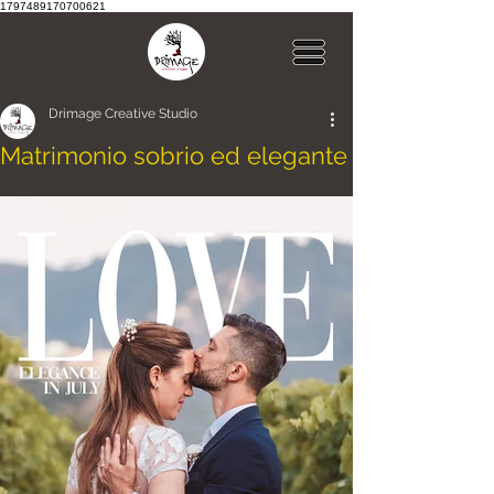
1797489170700621
Drimage Creative Studio
Matrimonio sobrio ed elegante