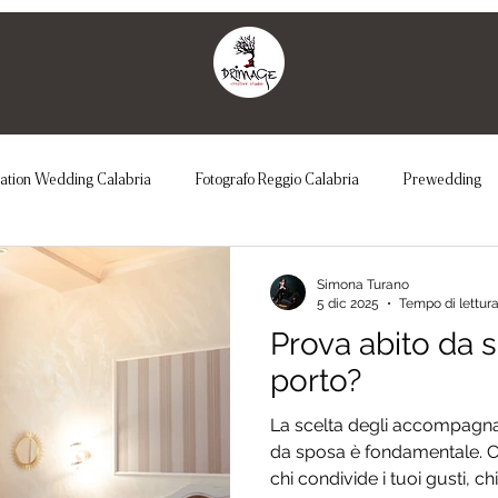
nation Wedding Calabria
Fotografo Reggio Calabria
Prewedding
Abito da sposa
Party
Festa
Regia del matrimonio
Abi
Simona Turano
5 dic 2025
Tempo di lettura
Prova abito da 
nte
Matrimonio romantico
Foto di Coppia
Matrimonio non c
porto?
La scelta degli accompagnat
o matrimonialista
Maternity
da sposa è fondamentale. Co
chi condivide i tuoi gusti, c