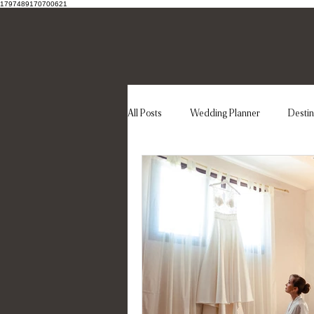
1797489170700621
All Posts
Wedding Planner
Desti
Regia Matrimoniale
sposa
Abito da sposa
Matrimonio elega
unconventional wedding
Fotograf