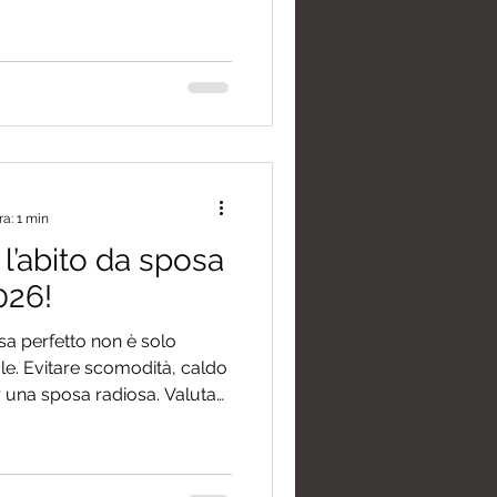
il concept. Inoltre, un
estire le foto scattate in
ra: 1 min
l’abito da sposa
026!
sa perfetto non è solo
le. Evitare scomodità, caldo
 una sposa radiosa. Valuta
 climatizzate) per escludere
iti imponenti senza