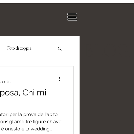
BLOG
Foto di coppia
to da sposa bianco
: 1 min
sposa, Chi mi
onvenzionale
ori per la prova dell'abito
nsigliamo tre figure chiave:
hi è onesto e la wedding