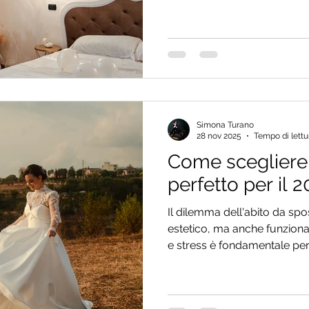
planner per la coerenza con 
consiglio prezioso su come g
atelier.
Simona Turano
28 nov 2025
Tempo di lettu
Come scegliere 
perfetto per il 2
Il dilemma dell'abito da spo
estetico, ma anche funziona
e stress è fondamentale per
la location (montagna o sale
i mesi caldi e valorizzare ab
sacrificare il comfort.