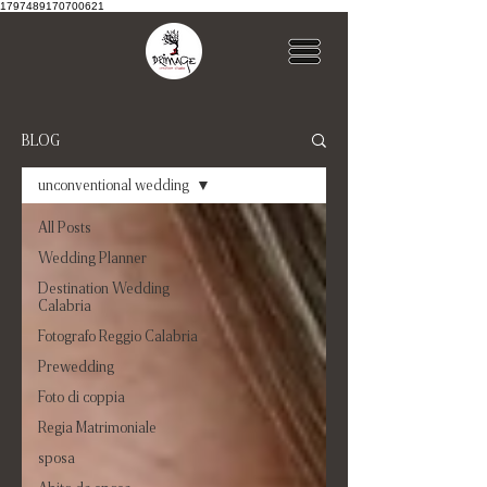
1797489170700621
BLOG
unconventional wedding
All Posts
Wedding Planner
Destination Wedding
Calabria
Fotografo Reggio Calabria
Prewedding
Foto di coppia
Regia Matrimoniale
sposa