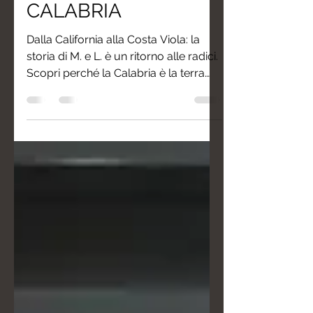
WEDDING IN
CALABRIA
Dalla California alla Costa Viola: la
storia di M. e L. è un ritorno alle radici.
Scopri perché la Calabria è la terra
perfetta per chi cerca un matrimonio
non convenzionale, fatto di vera
accoglienza, sostanza, vita lenta e
panorami mozzafiato sospesi tra
mare e montagna.