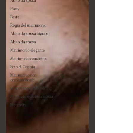
Abito da sposa
Party
Festa
Regia del matrimonio
Abito da sposa bianco
Abito da sposa
Matrimonio elegante
Matrimonio romantico
Foto di Coppia
Matrimonio non
convenzionale
unconventional wedding
Fotografo matrimonialista
Maternity