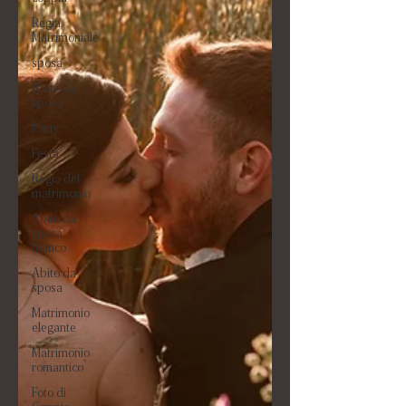
Regia
Matrimoniale
sposa
Abito da
sposa
Party
Festa
Regia del
matrimonio
Abito da
sposa
bianco
Abito da
sposa
Matrimonio
elegante
Matrimonio
romantico
Foto di