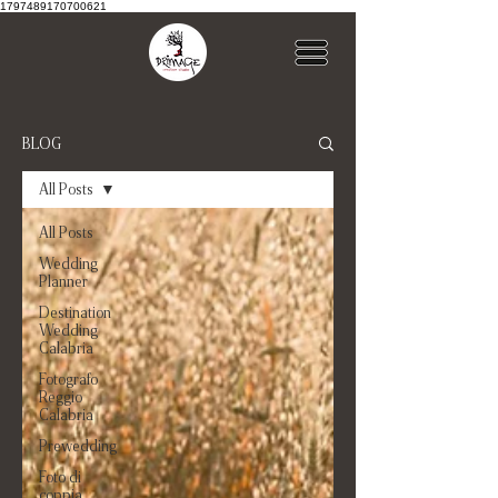
1797489170700621
BLOG
All Posts
All Posts
Wedding
Planner
Destination
Wedding
Calabria
Fotografo
Reggio
Calabria
Prewedding
Foto di
coppia