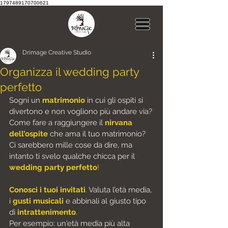
1797489170700621
Drimage Creative Studio
Organizza il wedding party
perfetto
Sogni un 
matrimonio 
in cui gli ospiti si 
divertono
 e non vogliono più andare via?
Come fare a raggiungere il
nirvana 
dell’ospite 
che ama il tuo matrimonio?
Ci sarebbero mille cose da dire, ma 
intanto ti svelo qualche chicca per il 
wedding party perfetto
!
Conosci i tuoi invitati
. 
Valuta l’età media, 
i 
gusti musicali
 e abbinali al giusto tipo 
di
intrattenimento
.
Per esempio: un'età media più alta 