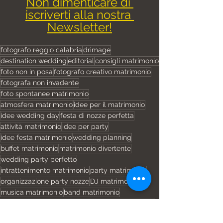
Non dimenticare di 
iscriverti alla nostra 
Newsletter!
fotografo reggio calabria
drimage
destination wedding
editorial
consigli matrimonio
foto non in posa
fotografo creativo matrimonio
fotografa non invadente
foto spontanee matrimonio
atmosfera matrimonio
idee per il matrimonio
idee wedding day
festa di nozze perfetta
attività matrimonio
idee per party
idee festa matrimonio
wedding planning
buffet matrimonio
matrimonio divertente
wedding party perfetto
intrattenimento matrimonio
party matrimonio
organizzazione party nozze
DJ matrimonio
musica matrimonio
band matrimonio
wedding party
invitati matrimonio
cena di nozze
matrimonio elegante