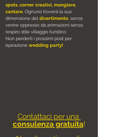
spots, corner creativi, mangiare, 
cantare.
 Ognuno troverà la sua
dimensione del 
divertimento
,
 senza 
venire oppresso da
 animazioni senza 
respiro stile villaggio turistico.
Non perderti i prossimi post per 
ispirazione 
wedding party!
Contattaci per una 
consulenza gratuita
!