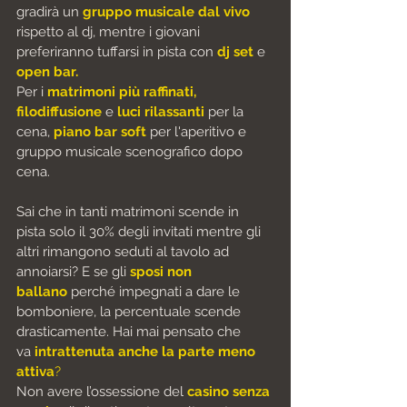
gradirà un 
gruppo musicale dal vivo
rispetto al dj, mentre i giovani 
preferiranno tuffarsi in pista con 
dj set
 e 
open bar.
Per i 
matrimoni più raffinati,
filodiffusione
 e
 luci rilassanti
 per la 
cena, 
piano bar soft
 per l'aperitivo e 
gruppo musicale scenografico dopo 
cena.
Sai che in tanti matrimoni scende in 
pista solo il 30% degli invitati mentre gli 
altri rimangono seduti al tavolo ad 
annoiarsi? E se gli 
sposi non 
ballano
 perché impegnati a dare le 
bomboniere, la percentuale scende 
drasticamente. Hai mai pensato che 
va
intrattenuta anche la parte meno 
attiva
?
Non avere l’ossessione del 
casino senza 