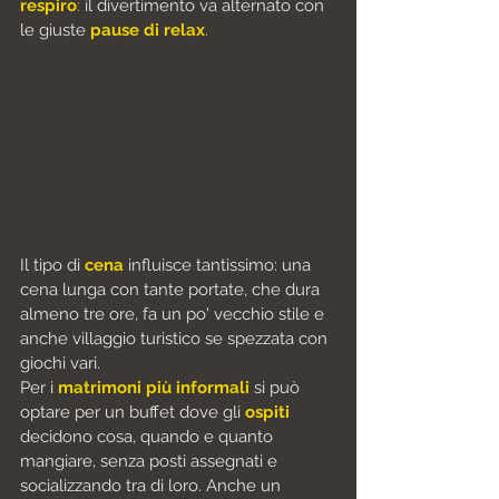
respiro
:
 il divertimento va alternato con 
le giuste
pause di relax
.
Il tipo di 
cena
 influisce tantissimo: una 
cena lunga con tante portate, che dura 
almeno tre ore, fa un po' vecchio stile e 
anche villaggio turistico se spezzata con 
giochi vari.
Per i 
matrimoni più informali
 si può 
optare per un buffet dove gli 
ospiti 
decidono cosa, quando e quanto 
mangiare, senza posti assegnati e 
socializzando tra di loro. Anche un 