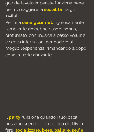
grande tavolo imperiale funziona bene 
per incoraggiare la 
socialità 
tra gli 
invitati.
Per una 
cena gourmet,
 rigorosamente 
l'ambiente dovrebbe essere sobrio, 
profumato, con musica a basso volume 
e senza interruzioni per godere al 
meglio l'esperienza, rimandando a dopo 
cena la parte danzante.
Il 
party 
funziona quando i tuoi ospiti 
possono scegliere 
quale tipo di attività 
fare:
 socializzare, bere, ballare, selfie 