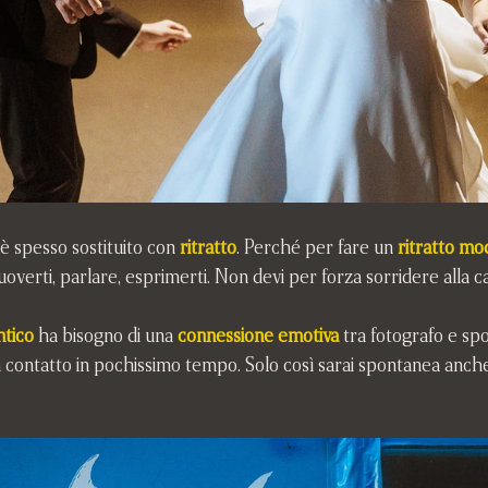
è spesso sostituito con 
ritratto
. Perché per fare un 
ritratto m
overti, parlare, esprimerti. Non devi per forza sorridere alla 
ntico
 ha bisogno di una 
connessione emotiva
 tra fotografo e spo
in contatto in pochissimo tempo. Solo così sarai spontanea anc