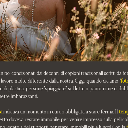
un po' condizionati dai decenni di copioni tradizionali scritti da fo
 lavoro molto differente dalla nostra. Oggi, quando diciamo "
fot
so di plastica, persone "spiaggiate" sul letto o pantomime di dub
enette imbarazzanti.
a
 indicava un momento in cui eri obbligata a stare ferma. Il 
temp
getto doveva restare immobile per venire impresso sulla pellicola. 
o legate a dei supporti per stare immobili più a lungo! Con la