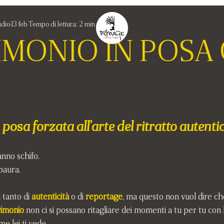
udio
13 feb
Tempo di lettura: 2 min
MONIO IN POSA
 posa forzata all’arte del ritratto autenti
anno schifo. 
paura.
 tanto di 
autenticità
 o di 
reportage
, ma questo non vuol dire ch
imonio
 non ci si possano ritagliare dei momenti a tu per tu con 
e lei ti vede.