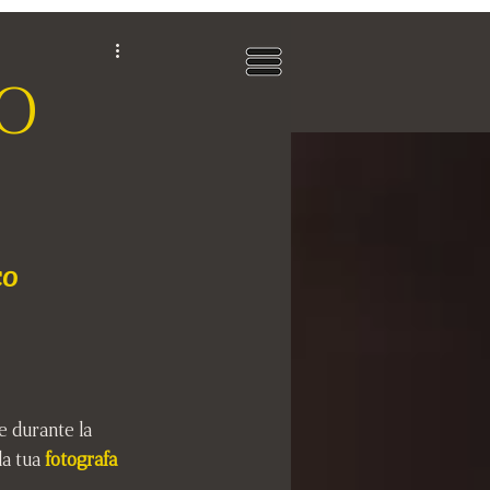
 O
co
e durante la 
la tua 
fotografa