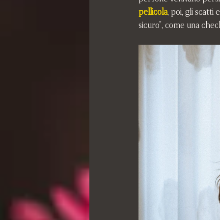
pellicola
, poi, gli scat
sicuro", come una check