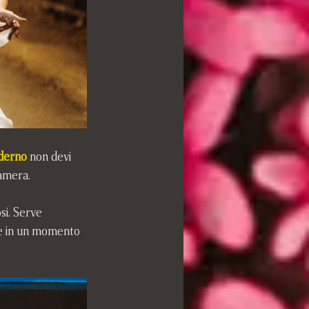
oderno
 non devi 
camera.
si. Serve 
he in un momento 