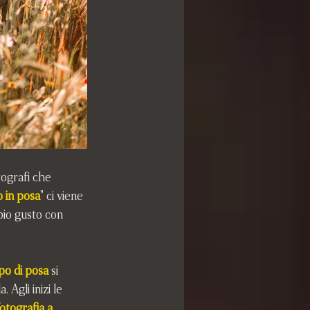
tografi che 
o in posa
" ci viene 
bio gusto con 
o di posa
 si 
Agli inizi le 
fotografia a 