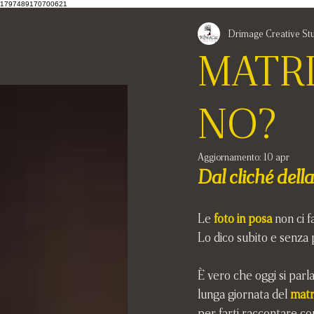
1797489170700621
Drimage Creative St
MATRI
NO?
Aggiornamento:
10 apr
Dal cliché della
Le 
foto in posa
 non ci f
Lo dico subito e senza 
È vero che oggi si parla
lunga giornata del
matr
per farti raccontare com