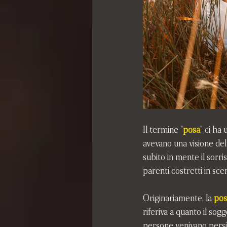
Il termine "
posa
" ci ha 
avevano una visione del
subito in mente il sorri
parenti costretti in sc
Originariamente, la
pos
riferiva a quanto il sog
persone venivano persin