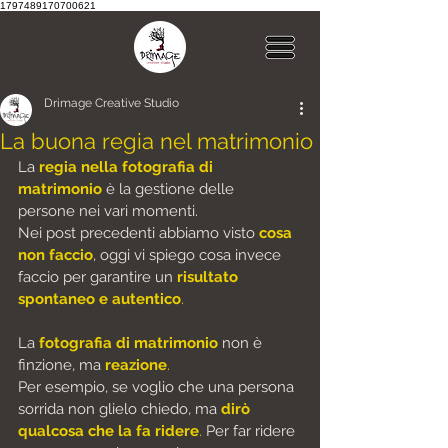
1797489170700621
Drimage Creative Studio
La buona regia nel matrimonio
La 
regia nella fotografia di 
matrimonio
 è la 
gestione delle 
persone
 nei vari momenti.
Nei post precedenti abbiamo visto 
cosa 
non faccio
, oggi vi spiego
 cosa invece 
faccio per garantire un
 risultato 
spontaneo e autentico
.
La 
fotografia di matrimonio
 non è 
finzione, ma 
reazione
.
Per esempio, se voglio che una persona 
sorrida non glielo chiedo, ma 
dirò 
qualcosa che la fa ridere
.
 Per far ridere 