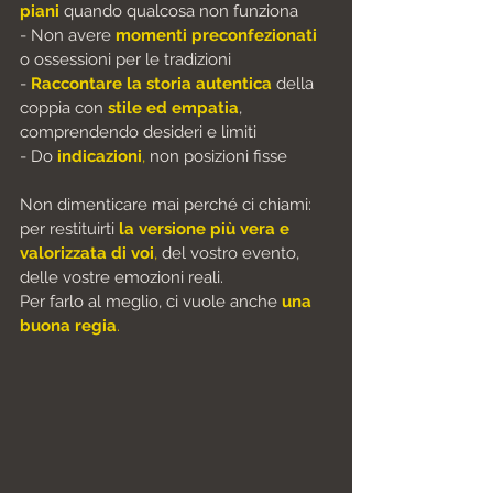
piani
 quando qualcosa non funziona
- Non avere 
momenti preconfezionati
o ossessioni per le tradizioni
- 
Raccontare la storia autentica
della 
coppia con 
stile ed empatia
, 
comprendendo desideri e limiti
- Do 
indicazioni
, 
non posizioni fisse
Non dimenticare mai
 perché ci chiami
: 
per 
restituirti 
la versione più vera e 
valorizzata di voi
,
 del vostro evento, 
delle vostre
 emozioni reali.
Per farlo al meglio, ci vuole anche
una 
buona regia
.