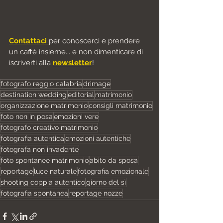
Contattaci 
per conoscerci e prendere 
un caffé insieme... e non dimenticare di 
iscriverti alla 
newsletter
!
fotografo reggio calabria
drimage
destination wedding
editorial
matrimonio
organizzazione matrimonio
consigli matrimonio
foto non in posa
emozioni vere
fotografo creativo matrimonio
fotografia autentica
emozioni autentiche
fotografa non invadente
foto spontanee matrimonio
abito da sposa
reportage
luce naturale
fotografia emozionale
shooting coppia autentico
giorno del sì
fotografia spontanea
reportage nozze