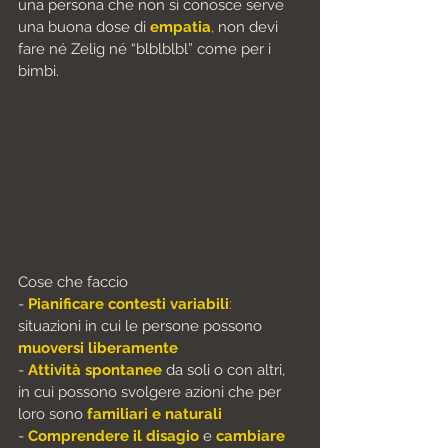
una persona che non si conosce serve 
una buona dose di 
empatia
,
 non devi 
fare né Zelig né “blblblbl” come per i 
bimbi.
Cose che faccio
- 
Pianificare contesti variabili
:
situazioni in cui le persone possono
muoversi liberamente
-
Attività spontanee
 da soli o con altri, 
in cui possono svolgere azioni che per 
loro sono
familiari e naturali
- 
Comprendere il disagio
 e 
cambiare 