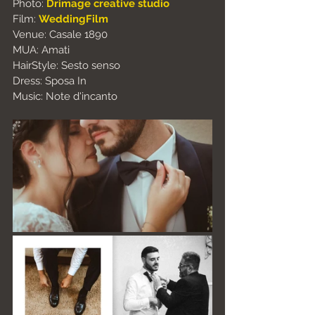
Photo: 
Drimage creative studio
Film: 
WeddingFilm
Venue: Casale 1890
MUA: Amati
HairStyle: Sesto senso
Dress: Sposa In
Music: Note d'incanto