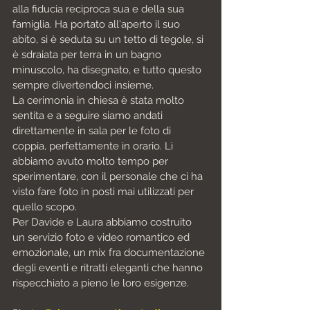
alla fiducia reciproca sua e della sua 
famiglia. Ha portato all'aperto il suo 
abito, si è seduta su un tetto di tegole, si 
è sdraiata per terra in un bagno 
minuscolo, ha disegnato, e tutto questo 
sempre divertendoci insieme.
La cerimonia in chiesa è stata molto 
sentita e a seguire siamo andati 
direttamente in sala per le foto di 
coppia, perfettamente in orario. Lì 
abbiamo avuto molto tempo per 
sperimentare, con il personale che ci ha 
visto fare foto in posti mai utilizzati per 
quello scopo.
Per Davide e Laura abbiamo costruito 
un servizio foto e video romantico ed 
emozionale, un mix fra documentazione 
degli eventi e ritratti eleganti che hanno 
rispecchiato a pieno le loro esigenze.