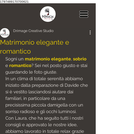
1797489170700621
Drimage Creative Studio
Matrimonio elegante e
romantico
Sogni un 
matrimonio elegante
, 
sobrio
e 
romantico
? Sei nel posto giusto e stai 
guardando le foto giuste. 
In un clima di totale serenità abbiamo 
iniziato dalla preparazione di Davide che 
si è vestito lasciandosi aiutare dai 
familiari, in particolare da una 
precisissima piccola damigella con un 
sorriso radioso e gli occhi luminosi.
Con Laura, che ha seguito tutti i nostri 
consigli e approvato le nostre idee, 
abbiamo lavorato in totale relax grazie 