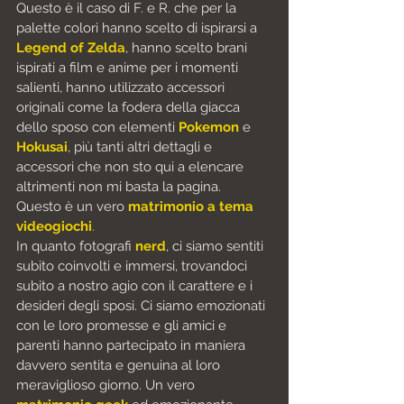
Questo è il caso di F. e R. che per la 
palette colori hanno scelto di ispirarsi a 
Legend of Zelda
, hanno scelto brani 
ispirati a film e anime per i momenti 
salienti, hanno utilizzato accessori 
originali come la fodera della giacca 
dello sposo con elementi 
Pokemon 
e 
Hokusai
, più tanti altri dettagli e 
accessori che non sto qui a elencare 
altrimenti non mi basta la pagina. 
Questo è un vero 
matrimonio a tema 
videogiochi
.
In quanto fotografi 
nerd
, ci siamo sentiti 
subito coinvolti e immersi, trovandoci 
subito a nostro agio con il carattere e i 
desideri degli sposi. Ci siamo emozionati 
con le loro promesse e gli amici e 
parenti hanno partecipato in maniera 
davvero sentita e genuina al loro 
meraviglioso giorno. Un vero 