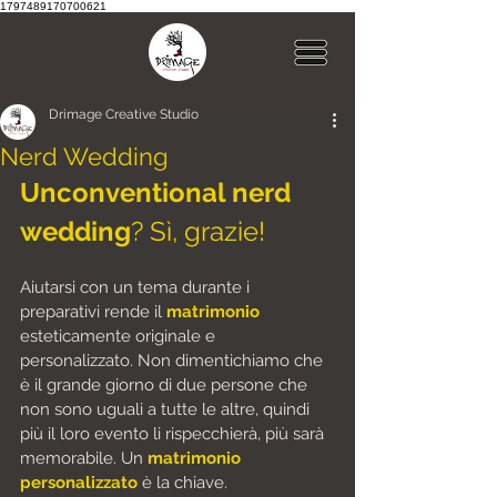
1797489170700621
Drimage Creative Studio
Nerd Wedding
Unconventional nerd 
wedding
? Sì, grazie!
Aiutarsi con un tema durante i 
preparativi rende il
matrimonio
esteticamente originale e 
personalizzato. Non dimentichiamo che 
è il grande giorno di due persone che 
non sono uguali a tutte le altre, quindi 
più il loro evento li rispecchierà, più sarà 
memorabile. Un 
matrimonio 
personalizzato
 è la chiave.