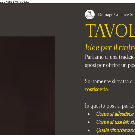
1797489170700621
Drimage Creative St
TAVOL
Idee per il rin
Parliamo di una tradizio
sposi per offrire un pic
Solitamente si tratta di 
rosticceria
.
In questo post vi parler
Come si allestisce
Come si usa (eh sì)
Quale vino/bevand