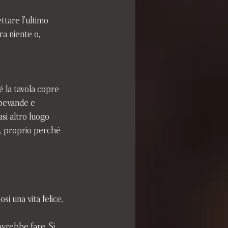
tare l'ultimo 
a niente o, 
é la tavola copre 
 bevande e 
asi altro luogo 
si, proprio perché 
si una vita felice.
ovrebbe fare. Si 