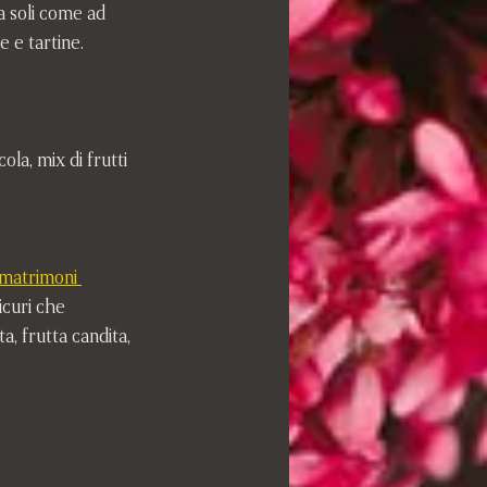
a soli come ad 
e e tartine.
ola, mix di frutti 
matrimoni 
icuri che 
a, frutta candita, 