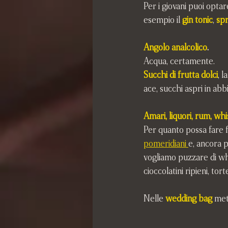
Per i giovani puoi optar
esempio il 
gin tonic
, 
spr
Angolo analcolico
.
Acqua, certamente. 
Succhi di frutta dolci
, 
ace, succhi aspri in abb
Amari, liquori, rum, wh
Per quanto possa fare f
pomeridiani 
e, ancora p
vogliamo puzzare di whis
cioccolatini ripieni, tor
Nelle 
wedding bag
 met