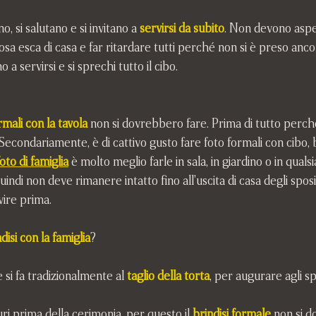
o, si salutano e si invitano a
servirsi da subito
. Non devono aspet
sa esca di casa e far ritardare tutti perché non si è preso ancor
a servirsi e si sprechi tutto il cibo.
rmali con la tavola
 non si dovrebbero fare. Prima di tutto perch
 Secondariamente, è di cattivo gusto fare foto formali con cibo,
foto di famiglia
 è molto meglio farle in sala, in giardino o in qualsi
uindi non deve rimanere intatto fino all'uscita di casa degli spo
rvire prima.
disi con la famiglia
?
ie si fa tradizionalmente al 
taglio della torta
, per augurare agli spo
ri prima della cerimonia, per questo il 
brindisi formale
 non si d