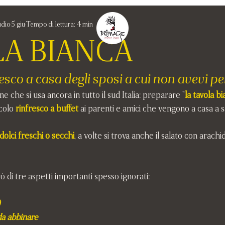
udio
5 giu
Tempo di lettura: 4 min
A BIANCA
fresco a casa degli sposi a cui non avevi p
ne che si usa ancora in tutto il sud Italia: preparare "
la tavola b
colo 
rinfresco a buffet
 ai parenti e amici che vengono a casa a sa
dolci freschi o secchi
, a volte si trova anche il salato con arachid
ò di tre aspetti importanti spesso ignorati:
a abbinare