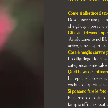
Come si allestisce il ta
Deve essere una postazi
che gli ospiti possano 
Gli invitati devono asp
 Assolutamente no! Il buffet deve essere pronto all'uso. Gli ospiti vanno invitati a servirsi fin dal loro 
arrivo, senza aspettare l
Cosa è meglio servire 
Prediligi finger food as
categoricamente salse, 
Quali bevande abbinare
La regola è la coerenza
cocktail da aperitivo (c
Si possono fare le foto d
È un errore da evitare. 
famiglia ufficiali si sca