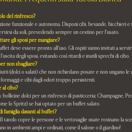
volo del rinfresco?
one funzionale e autonoma. Disponi cibi, bevande, bicchieri e t
servirsi da soli, prevedendo sempre un cestino per l'usato.
ettare gli sposi per mangiare?
'uscita degli sposi, evitando così ritardi e inutili sprechi di cibo.
per non sbagliare?
ciutti (dolci o salati) che non richiedano posate e non ungano le 
formaggi e cibi dagli odori troppo persistenti.
 al cibo?
: bollicine dolci per un rinfresco di pasticceria; Champagne, P
ome lo Spritz) se hai optato per un buffet salato.
i famiglia davanti al buffet?
Il tavolo copre le persone e le vettovaglie usate rovinano la sce
ttano in ambienti ampi e ordinati, come il salone o il giardino!