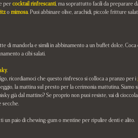
e per 
cocktail rinfrescanti
, ma soprattutto facili da preparare d
itz
 o 
mimosa
. Puoi abbinare olive, arachidi, piccole fritture salat
latte di mandorla e simili in abbinamento a un buffet dolce. Coca c
inamento a cibi salati.
isky
. 
igo, ricordiamoci che questo rinfresco si colloca a pranzo per i 
eggio, la mattina sul presto per la cerimonia mattutina. Siamo s
ky già dal mattino? Se proprio non puoi resiste, vai di cioccolat
te secche. 
ti un paio di chewing-gum o mentine per ripulire denti e alito.