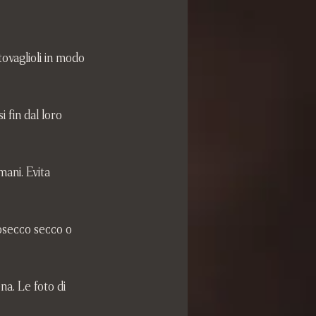
ovaglioli in modo 
mani. Evita 
rosecco secco o 
na. Le foto di 