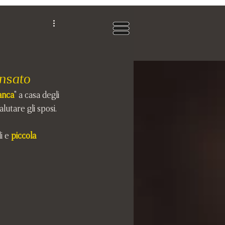
ensato
ianca
" a casa degli 
lutare gli sposi.
i e 
piccola 