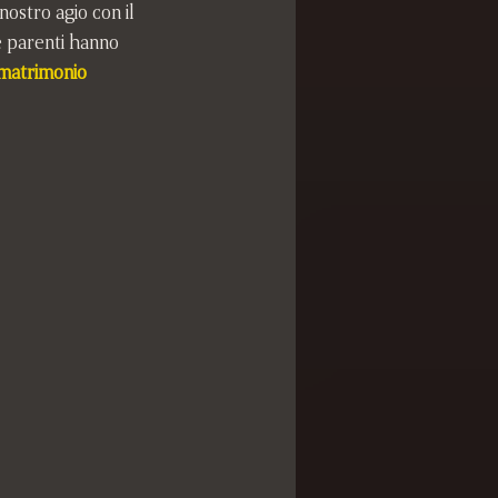
nostro agio con il 
 e parenti hanno 
matrimonio 