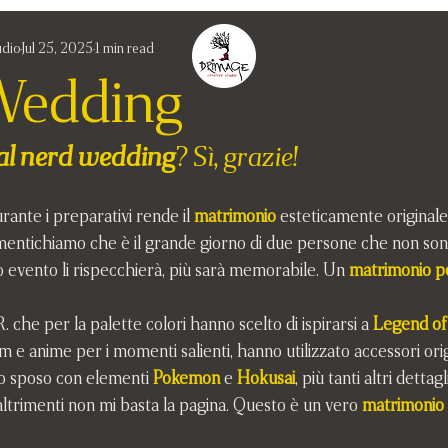
udio
Jul 25, 2025
1 min read
Wedding
l nerd wedding
? Sì, grazie!
rante i preparativi rende il
matrimonio
 esteticamente originale
mentichiamo che è il grande giorno di due persone che non sono
loro evento li rispecchierà, più sarà memorabile. Un 
matrimonio p
R. che per la palette colori hanno scelto di ispirarsi a 
Legend of
film e anime per i momenti salienti, hanno utilizzato accessori ori
lo sposo con elementi 
Pokemon 
e 
Hokusai
, più tanti altri dettag
altrimenti non mi basta la pagina. Questo è un vero 
matrimonio 