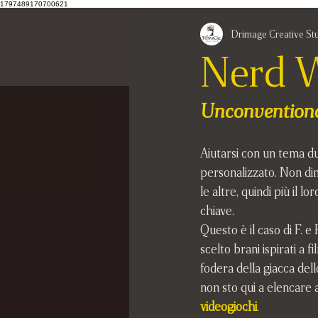
1797489170700621
Drimage Creative St
Nerd 
Unconventiona
Aiutarsi con un tema du
personalizzato. Non di
le altre, quindi più il 
chiave.
Questo è il caso di F. e 
scelto brani ispirati a 
fodera della giacca del
non sto qui a elencare 
videogiochi
.